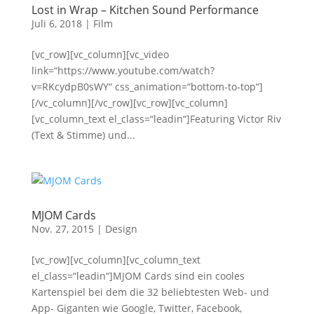
Lost in Wrap – Kitchen Sound Performance
Juli 6, 2018
|
Film
[vc_row][vc_column][vc_video
link=“https://www.youtube.com/watch?
v=RKcydpB0sWY“ css_animation=“bottom-to-top“]
[/vc_column][/vc_row][vc_row][vc_column]
[vc_column_text el_class=“leadin“]Featuring Victor Riv
(Text & Stimme) und...
MJOM Cards
Nov. 27, 2015
|
Design
[vc_row][vc_column][vc_column_text
el_class=“leadin“]MJOM Cards sind ein cooles
Kartenspiel bei dem die 32 beliebtesten Web- und
App- Giganten wie Google, Twitter, Facebook,