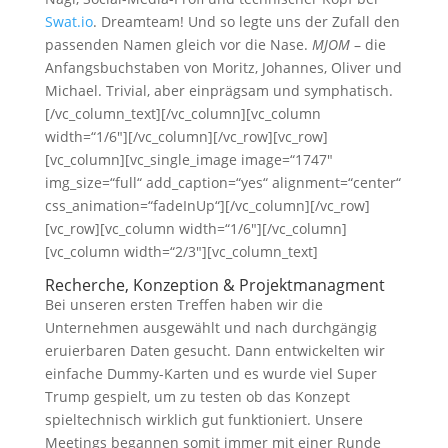
Swat.io
. Dreamteam! Und so legte uns der Zufall den
passenden Namen gleich vor die Nase.
MJOM
– die
Anfangsbuchstaben von Moritz, Johannes, Oliver und
Michael. Trivial, aber einprägsam und symphatisch.
[/vc_column_text][/vc_column][vc_column
width=“1/6″][/vc_column][/vc_row][vc_row]
[vc_column][vc_single_image image=“1747″
img_size=“full“ add_caption=“yes“ alignment=“center“
css_animation=“fadeInUp“][/vc_column][/vc_row]
[vc_row][vc_column width=“1/6″][/vc_column]
[vc_column width=“2/3″][vc_column_text]
Recherche, Konzeption & Projektmanagment
Bei unseren ersten Treffen haben wir die
Unternehmen ausgewählt und nach durchgängig
eruierbaren Daten gesucht. Dann entwickelten wir
einfache Dummy-Karten und es wurde viel Super
Trump gespielt, um zu testen ob das Konzept
spieltechnisch wirklich gut funktioniert. Unsere
Meetings begannen somit immer mit einer Runde