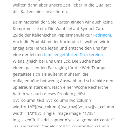
wollten dann aber unsere Zeit lieber in die Qualität
des Kartenspiels investieren.
Beim Material der Spielkarten gingen wir auch keine
Kompromisse ein. Die Wahl fiel auf Symbol Card
2Side der italienischen Papiermanufaktur
Fedrigoni
.
Auch die Produktion der Kartendecks wollten wir in
engagierte Hände legen und entscheiden uns für
eine der letzten
familiengeführten Druckereien
Wiens, gleich bei uns ums Eck. Die Suche nach
einem passenden Packaging für die Web Trumps
gestaltete sich als äußerst mühsam, die
Auflagenhöhe bot wenig Auswahl und schränkte den
Spielraum stark ein. Nach einer Woche Recherche
hatten wir auch dieses Problem gelöst.
[/vc_column_text][/vc_column][vc_column
width=“1/6″][/vc_column][/vc_row][vc_row][vc_column
width=“1/2″][vc_single_image image=“1735″
img_size=“full“ add_caption=“yes“ alignment=“center“
css_animation=“fadeInUp“][/vc_column][vc_column