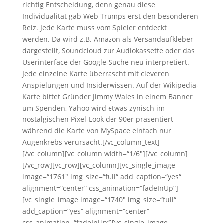
richtig Entscheidung, denn genau diese
Individualität gab Web Trumps erst den besonderen
Reiz. Jede Karte muss vom Spieler entdeckt
werden. Da wird z.B. Amazon als Versandaufkleber
dargestellt, Soundcloud zur Audiokassette oder das
Userinterface der Google-Suche neu interpretiert.
Jede einzelne Karte überrascht mit cleveren
Anspielungen und Insiderwissen. Auf der Wikipedia-
Karte bittet Gründer Jimmy Wales in einem Banner
um Spenden, Yahoo wird etwas zynisch im
nostalgischen Pixel-Look der 90er präsentiert
während die Karte von MySpace einfach nur
Augenkrebs verursacht.[/vc_column_text]
[/vc_column][vc_column width=“1/6″][/vc_column]
[/vc_row][vc_row][vc_column][vc_single_image
image=“1761″ img_size=“full“ add_caption=“yes“
alignment=“center“ css_animation=“fadeInUp“]
[vc_single_image image=“1740″ img_size=“full“
add_caption=“yes“ alignment=“center“
css_animation=“fadeInUp“][vc_single_image