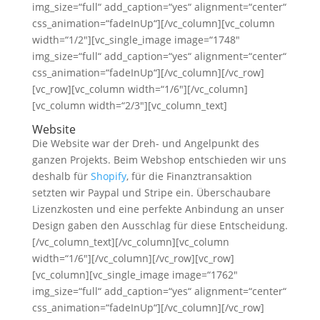
img_size=“full“ add_caption=“yes“ alignment=“center“
css_animation=“fadeInUp“][/vc_column][vc_column
width=“1/2″][vc_single_image image=“1748″
img_size=“full“ add_caption=“yes“ alignment=“center“
css_animation=“fadeInUp“][/vc_column][/vc_row]
[vc_row][vc_column width=“1/6″][/vc_column]
[vc_column width=“2/3″][vc_column_text]
Website
Die Website war der Dreh- und Angelpunkt des
ganzen Projekts. Beim Webshop entschieden wir uns
deshalb für
Shopify
, für die Finanztransaktion
setzten wir Paypal und Stripe ein. Überschaubare
Lizenzkosten und eine perfekte Anbindung an unser
Design gaben den Ausschlag für diese Entscheidung.
[/vc_column_text][/vc_column][vc_column
width=“1/6″][/vc_column][/vc_row][vc_row]
[vc_column][vc_single_image image=“1762″
img_size=“full“ add_caption=“yes“ alignment=“center“
css_animation=“fadeInUp“][/vc_column][/vc_row]