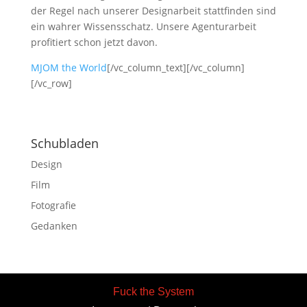
der Regel nach unserer Designarbeit stattfinden sind
ein wahrer Wissensschatz. Unsere Agenturarbeit
profitiert schon jetzt davon.
MJOM the World
[/vc_column_text][/vc_column]
[/vc_row]
Schubladen
Design
Film
Fotografie
Gedanken
Fuck the System